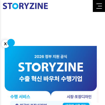
X
All
Website
Editorial
Graphic
Branding
Event