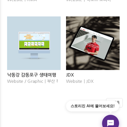
낙동강 감동포구 생태여행
JDX
Website / Graphicㅣ부산 북구청
WebsiteㅣJDX
목록
스토리진 AI에 물어보세요!