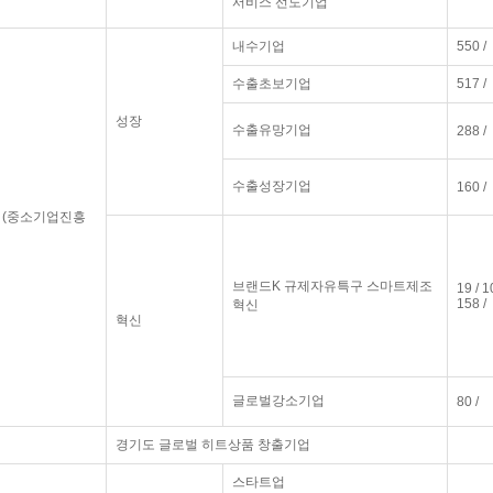
서비스 선도기업
내수기업
550 /
수출초보기업
517 /
성장
수출유망기업
288 /
수출성장기업
160 /
 (중소기업진흥
브랜드K 규제자유특구 스마트제조
19 / 1
158 /
혁신
혁신
글로벌강소기업
80 /
경기도 글로벌 히트상품 창출기업
스타트업