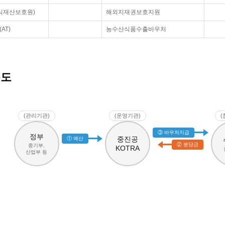
식재산보호원)
해외지재권보호지원
AT)
농수산식품수출바우처
름도
(관리기관)
(운영기관)
(
③ 바우처지급
정부
중진공
① 예산
② 분담금
중기부,
KOTRA
산업부 등