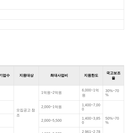
국고보조
기업수
지원대상
최대사업비
지원한도
율
6,000~1억
30%~70
1억원~2억원
%
원
1,400~7,00
2,000~1억원
0
모집공고 참
조
1,400~3,85
50%~70
2,000~5,500
0
%
2,961~2,78